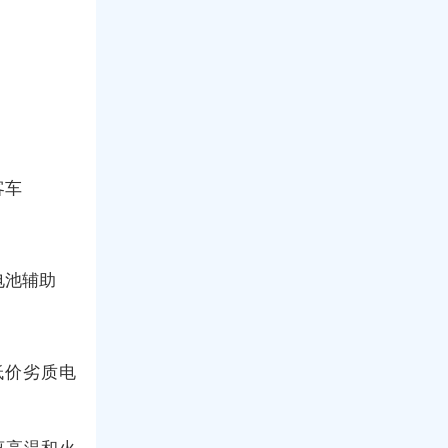
客车
电池辅助
低价劣质电
离高温和火