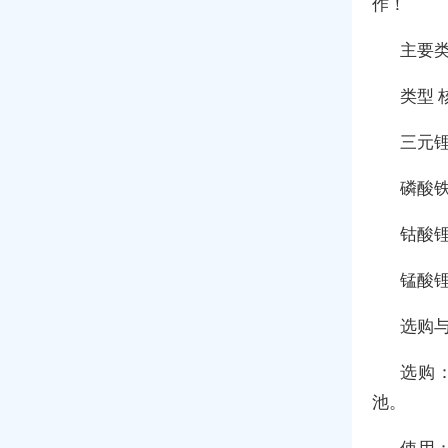
作！
主要
类型 
三元
磷酸
钴酸
锰酸
选购
选购：
池。
使用：