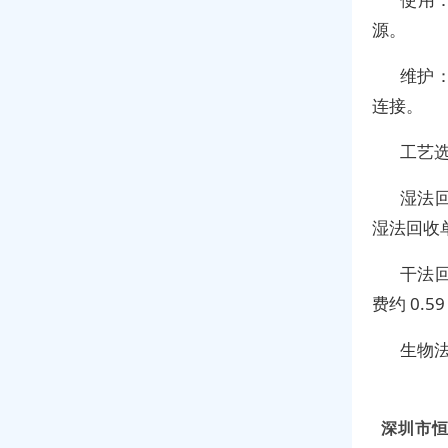
源。
维护
连接。
工艺
湿法
湿法回收单
干法
费约 0.5
生物
深圳市