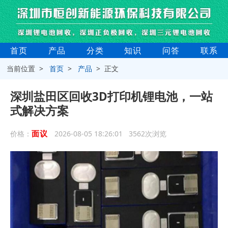
首页
产品
分类
知识
问答
联系
当前位置 >
首页
>
产品
> 正文
深圳盐田区回收3D打印机锂电池，一站
式解决方案
面议
价格：
2026-08-05 18:26:01 3562次浏览